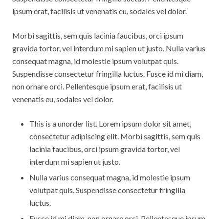
Rebbelroth-Classic 2008
ipsum erat, facilisis ut venenatis eu, sodales vel dolor.
Rebbelroth-Classic 2009
Morbi sagittis, sem quis lacinia faucibus, orci ipsum
gravida tortor, vel interdum mi sapien ut justo. Nulla varius
Rebbelroth-Classic 2010
consequat magna, id molestie ipsum volutpat quis.
Rebbelroth-Classic 2011
Suspendisse consectetur fringilla luctus. Fusce id mi diam,
non ornare orci. Pellentesque ipsum erat, facilisis ut
Rebbelroth-Classic 2012
venenatis eu, sodales vel dolor.
Rebbelroth-Classic 2013
This is a unorder list. Lorem ipsum dolor sit amet,
consectetur adipiscing elit. Morbi sagittis, sem quis
Rebbelroth-Classic 2014
lacinia faucibus, orci ipsum gravida tortor, vel
Rebbelroth-Classic 2016
interdum mi sapien ut justo.
Nulla varius consequat magna, id molestie ipsum
Rebbelroth-Classic 2018
volutpat quis. Suspendisse consectetur fringilla
luctus.
Rebbelroth-Classic 2022
Fusce id mi diam, non ornare orci. Pellentesque ipsum