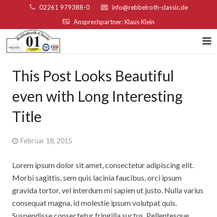
02261 979388-0
info@rebbelroth-classic.de
Ansprechpartner: Klaus Klein
Home
This Post Looks Beautiful
Kontakt
even with Long Interesting
Teilnahmebed. u. Nenngeld
Title
Organisatoren & Sponsoren
Februar 18, 2015
Platzierungen 2022
Lorem ipsum dolor sit amet, consectetur adipiscing elit.
Fotogalerie
Morbi sagittis, sem quis lacinia faucibus, orci ipsum
gravida tortor, vel interdum mi sapien ut justo. Nulla varius
Rebbelroth-Classic 2007
consequat magna, id molestie ipsum volutpat quis.
Suspendisse consectetur fringilla suctus. Pellentesque