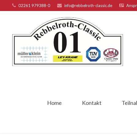
02261 979388-0
info@rebbelroth-classic.de
Anspr
Home
Kontakt
Teiln