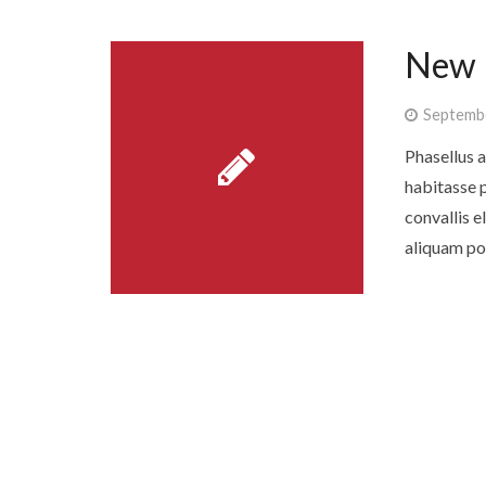
New P
Septembe
Phasellus a
habitasse p
convallis 
aliquam po