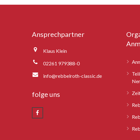
Ansprechpartner
Orga
Anm
Klaus Klein
Anm
02261 979388-0
Tei
info@rebbelroth-classic.de
Nen
folge uns
Zei
Reb
Reb
Reb