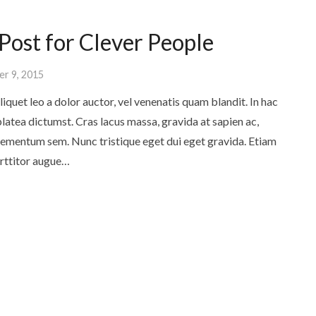
ost for Clever People
r 9, 2015
liquet leo a dolor auctor, vel venenatis quam blandit. In hac
latea dictumst. Cras lacus massa, gravida at sapien ac,
elementum sem. Nunc tristique eget dui eget gravida. Etiam
rttitor augue…