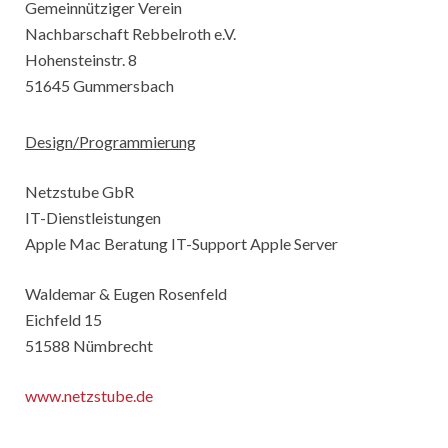
Rebbelroth-Classic 2008
Gemeinnütziger Verein
Nachbarschaft Rebbelroth e.V.
Rebbelroth-Classic 2009
Hohensteinstr. 8
51645 Gummersbach
Rebbelroth-Classic 2010
Design/Programmierung
Rebbelroth-Classic 2011
Rebbelroth-Classic 2012
Netzstube GbR
IT-Dienstleistungen
Rebbelroth-Classic 2013
Apple Mac Beratung IT-Support Apple Server
Rebbelroth-Classic 2014
Waldemar & Eugen Rosenfeld
Eichfeld 15
Rebbelroth-Classic 2016
51588 Nümbrecht
Rebbelroth-Classic 2018
www.netzstube.de
Rebbelroth-Classic 2022