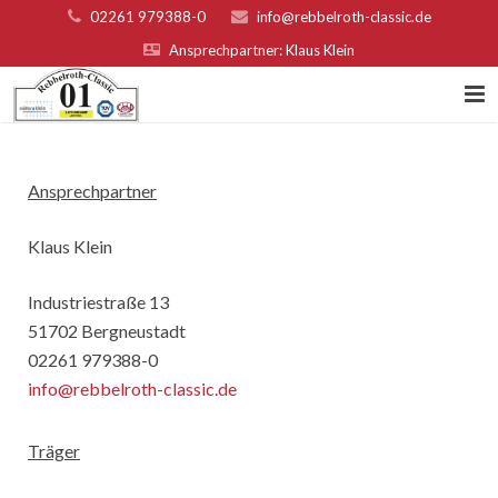
02261 979388-0
info@rebbelroth-classic.de
Ansprechpartner: Klaus Klein
Home
Ansprechpartner
Kontakt
Klaus Klein
Teilnahmebed. u. Nenngeld
Organisatoren & Sponsoren
Industriestraße 13
51702 Bergneustadt
Platzierungen 2022
02261 979388-0
info@rebbelroth-classic.de
Fotogalerie
Träger
Rebbelroth-Classic 2007