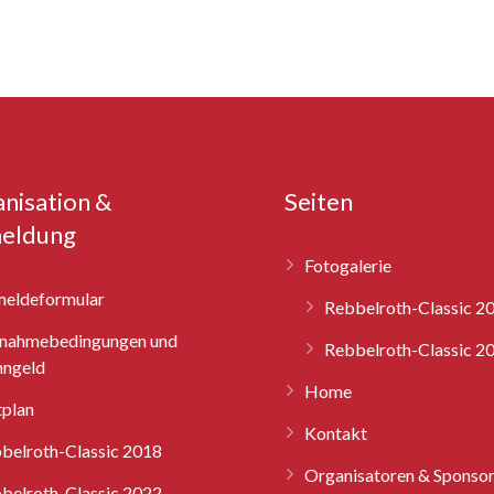
nisation &
Seiten
eldung
Fotogalerie
eldeformular
Rebbelroth-Classic 2
lnahmebedingungen und
Rebbelroth-Classic 2
ngeld
Home
tplan
Kontakt
belroth-Classic 2018
Organisatoren & Sponso
belroth-Classic 2022