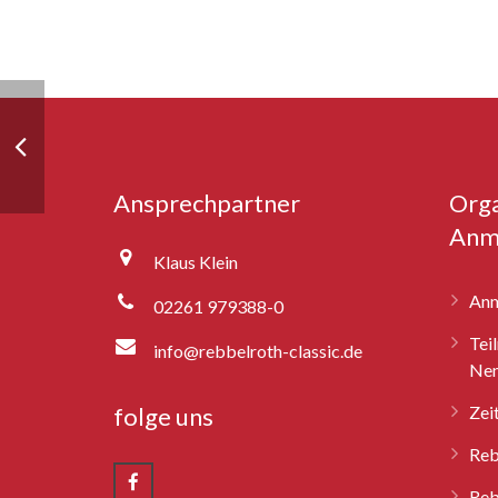
Ansprechpartner
Orga
Anm
Klaus Klein
Anm
02261 979388-0
Tei
info@rebbelroth-classic.de
Nen
folge uns
Zei
Reb
Reb