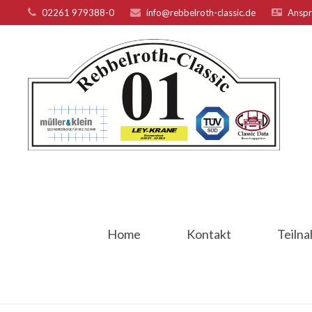
02261 979388-0
info@rebbelroth-classic.de
Anspr
Home
Kontakt
Teiln