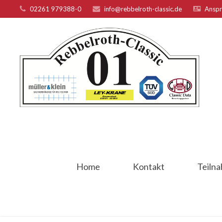
02261 979388-0
info@rebbelroth-classic.de
Anspr
Home
Kontakt
Teiln