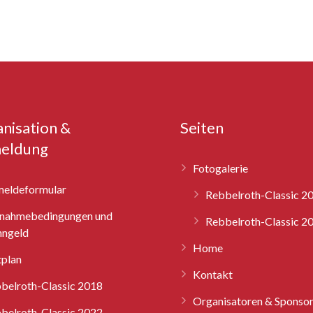
nisation &
Seiten
eldung
Fotogalerie
eldeformular
Rebbelroth-Classic 2
lnahmebedingungen und
Rebbelroth-Classic 2
ngeld
Home
tplan
Kontakt
belroth-Classic 2018
Organisatoren & Sponso
belroth-Classic 2022