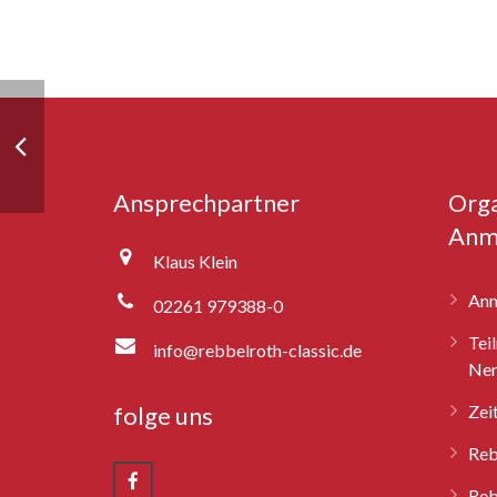
Ansprechpartner
Orga
Anm
Klaus Klein
Anm
02261 979388-0
Tei
info@rebbelroth-classic.de
Nen
folge uns
Zei
Reb
Reb